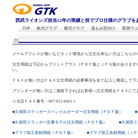
西武ライオンズ担当12年の実績と技でプロ仕様のグラブを
TOP
軟式グラブ
硬式グラブ
湯もみ型付け
取替ウ
TOP
>
ＦＡＸ注文用紙&グラブ加工依頼用紙 ☆当店ＦＡＸ番号：087
メールアドレスが無いなどネット環境から注文出来ない方はこちらの
注文用紙は下記からプリントアウト（ＰＤＦ版とＪＰＧ版があります
い。
ＦＡＸが無い方はＦＡＸ注文用紙の必要事項を全て記入し郵送して下
プリンターが無い方はご連絡下さればお客様へ注文用紙をＦＡＸにて
☆当店ＦＡＸ番号：087-832-8491☆
■久保田スラッガースペシャルオーダー注文用紙（ＰＤＦ版）
■久保田スラッガー定番モデル注文用紙（ＰＤＦ版）
■久保田
■グラブ加工依頼用紙（ＰＤＦ版）
■グラブ加工依頼用紙（ＪＰ