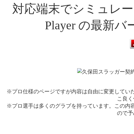
対応端末でシミュレータ
Player の最
※プロ仕様のページですが内容は自由に変更してい
こ良く
※プロ選手は多くのグラブを持っています。この内
ので予