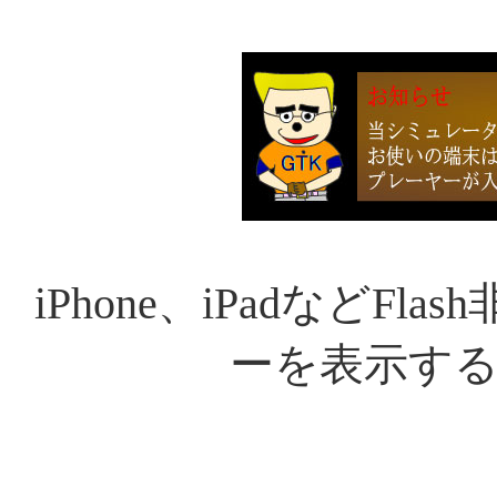
iPhone、iPadなどF
ーを表示す