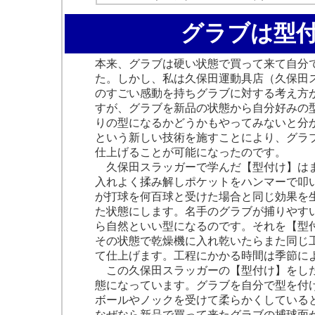
グラブは型
本来、グラブは硬い状態で買って来て自分
た。しかし、私は久保田運動具店（久保田
のすごい感動を持ちグラブに対する考え方
すが、グラブを新品の状態から自分好みの
りの型になるかどうかもやってみないと分
という新しい技術を施すことにより、グラ
仕上げることが可能になったのです。
久保田スラッガーで学んだ【型付け】はま
入れよく揉み解しポケットをハンマーで叩
が打球を何百球と受けた場合と同じ効果を
た状態にします。名手のグラブが捕りやす
ら自然といい型になるのです。それを【型
その状態で乾燥機に入れ乾いたらまた同じ
て仕上げます。工程にかかる時間は季節に
この久保田スラッガーの【型付け】をした
態になっています。グラブを自分で型を付
ボールやノックを受けて柔らかくしている
なぜなら新品で買って来たグラブの捕球面